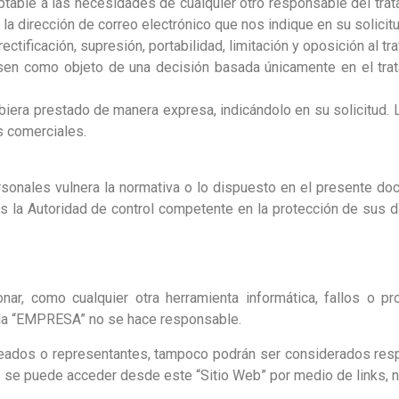
daptable a las necesidades de cualquier otro responsable del tr
la dirección de correo electrónico que nos indique en su solicitu
ectificación, supresión, portabilidad, limitación y oposición al t
en como objeto de una decisión basada únicamente en el trata
ubiera prestado de manera expresa, indicándolo en su solicitud
s comerciales.
rsonales vulnera la normativa o lo dispuesto en el presente do
 la Autoridad de control competente en la protección de sus d
nar, como cualquier otra herramienta informática, fallos o p
e la “EMPRESA” no se hace responsable.
eados o representantes, tampoco podrán ser considerados re
 se puede acceder desde este “Sitio Web” por medio de links, n