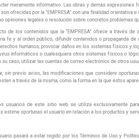
ácter meramente informativo. Las obras y demás expresiones fo
 son ofrecidas por la “EMPRESA” con una finalidad orientativa e 
o opiniones legales o resolución sobre concretos problemas q
to de los contenidos que la “EMPRESA” ofrece a través de su
uena fe y al orden público; difundir contenidos o propaganda de 
s Derechos humanos; provocar daños en los sistemas físicos y 
ed virus informáticos o cualesquiera otros sistemas físicos o ló
 su caso, utilizar las cuentas de correo electrónico de otros us
 sin previo aviso, las modificaciones que considere oportunas
presten a través de la misma, como la forma en la que éstos apar
usuarios de este sitio web se utiliza exclusivamente para f
as estime oportunas el usuario en relación a los productos y se
usuario pasará a estar regido por los Términos de Uso y Polític